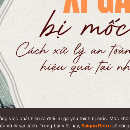
bằng việc phát hiện ra điếu xì gà yêu thích bị mốc. Mốc khô
u xử lý sai cách. Trong bài viết này,
Saigon Retro
sẽ cùng