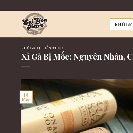
Skip
to
content
KHÓI & 
KHÓI & VỊ
,
KIẾN THỨC
Xì Gà Bị Mốc: Nguyên Nhân, 
14
May