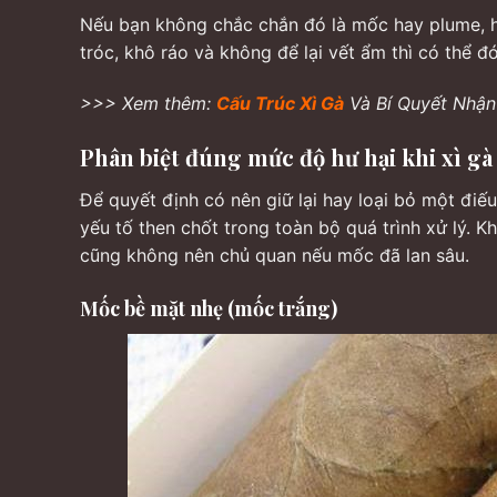
Nếu bạn không chắc chắn đó là mốc hay plume, h
tróc, khô ráo và không để lại vết ẩm thì có thể đó
>>> Xem thêm:
Cấu Trúc Xì Gà
Và Bí Quyết Nhận
Phân biệt đúng mức độ hư hại khi xì gà
Để quyết định có nên giữ lại hay loại bỏ một điế
yếu tố then chốt trong toàn bộ quá trình xử lý. K
cũng không nên chủ quan nếu mốc đã lan sâu.
Mốc bề mặt nhẹ (mốc trắng)