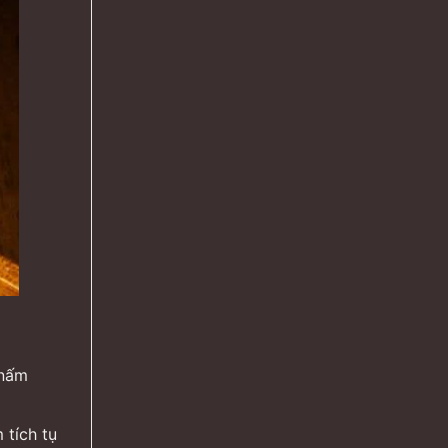
 nấm
 tích tụ