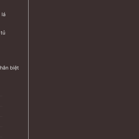
 lá
 tủ
hân biệt