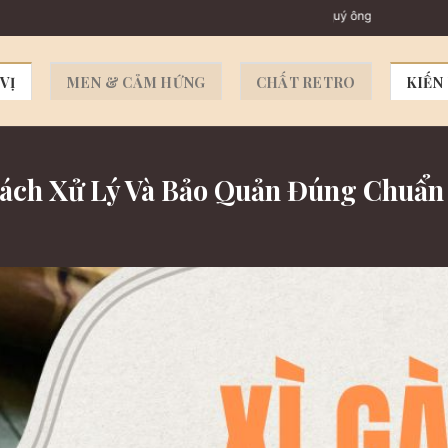
Xì gà & R
VỊ
MEN & CẢM HỨNG
CHẤT RETRO
KIẾN
Cách Xử Lý Và Bảo Quản Đúng Chuẩn