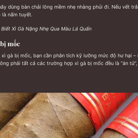
ãy dùng bàn chải lông mềm nhẹ nhàng phủi đi. Nếu vết tr
 là nấm tuyết.
 Biết Xì Gà Nặng Nhẹ Qua Màu Lá Quấn
 bị mốc
u xì gà bị mốc, bạn cần phân tích kỹ lưỡng mức độ hư hại – 
hông phải tất cả các trường hợp xì gà bị mốc đều là “án tử”