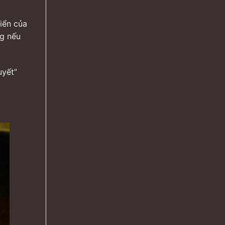
riển của
ng nếu
uyết”