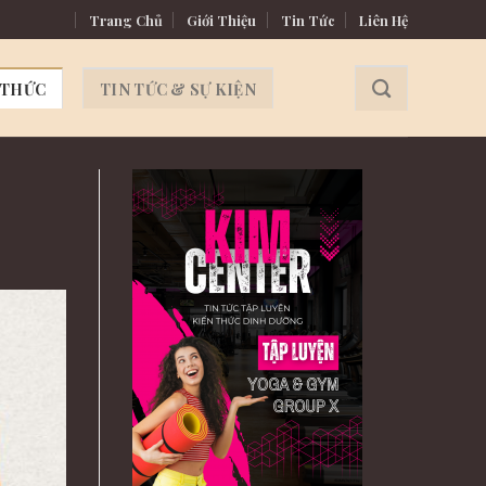
ượu – Bản lĩnh quý ông
Trang Chủ
Giới Thiệu
Tin Tức
Liên Hệ
 THỨC
TIN TỨC & SỰ KIỆN