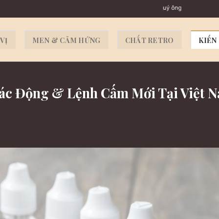
Xì gà & Rượu
VỊ
MEN & CẢM HỨNG
CHẤT RETRO
KIẾN
Tác Động & Lệnh Cấm Mới Tại Việt 