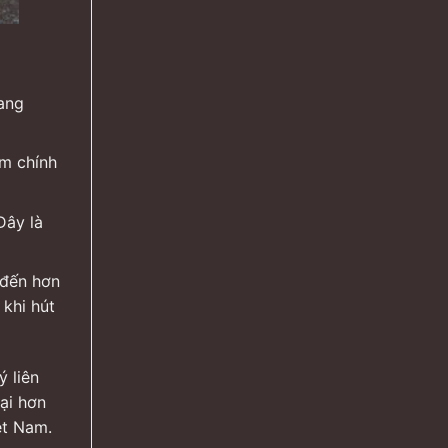
ang
ệm chính
Đây là
 đến hơn
 khi hút
ý liên
ại hơn
ệt Nam.