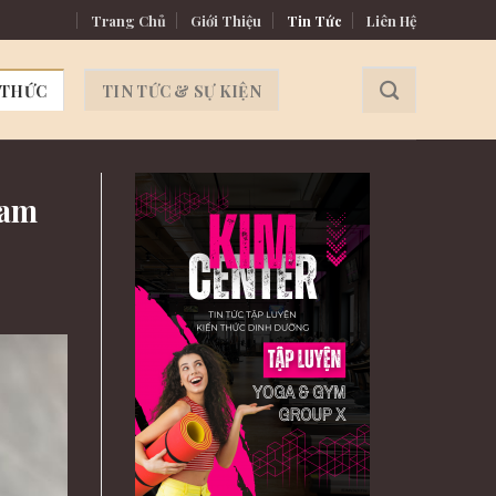
 – Bản lĩnh quý ông
Trang Chủ
Giới Thiệu
Tin Tức
Liên Hệ
 THỨC
TIN TỨC & SỰ KIỆN
Nam