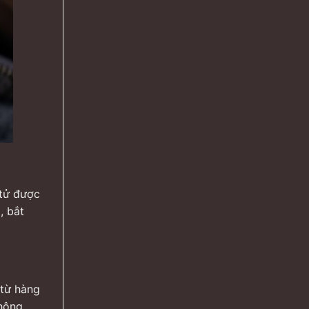
 tử được
, bắt
 từ hàng
thông