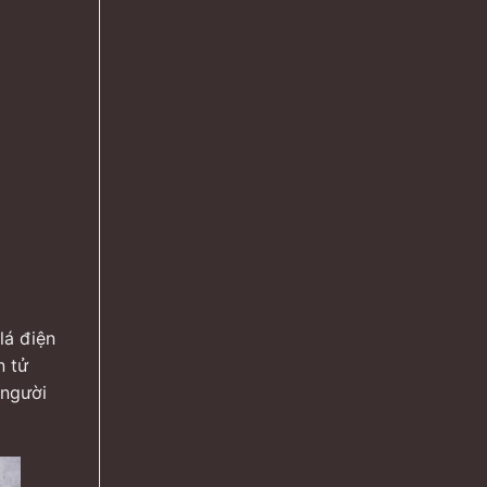
lá điện
n tử
 người