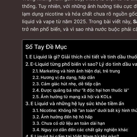
thống. Tuy nhiên, với những ảnh hưởng tiêu cực đ
lạm dụng nicotine và hóa chất chưa rõ nguồn gốc
liquid và vape từ năm 2025. Trong bài viết này,
S
trở nên phổ biến, và vì sao nhà nước buộc phải 
Sổ Tay Đề Mục
E Liquid là gì? Giải thích chi tiết về tinh dầu thu
E-Liquid từng phổ biến vì sao? Lý do tinh dầu va
Marketing và hình ảnh hiện đại, trẻ trung
Hương vị đa dạng, hấp dẫn
Cảm giác hút nhẹ, dễ tiếp cận
Được quảng bá như “ít độc hại hơn thuốc lá”
Ảnh hưởng từ mạng xã hội và KOLs
E Liquid và những hệ lụy sức khỏe tiềm ẩn
Nicotine: Không hề “an toàn” dưới bất kỳ hình th
Ảnh hưởng đến hệ hô hấp
Chưa có dữ liệu an toàn dài hạn
Nguy cơ dẫn đến các chất gây nghiện khác
E Liquid bị cấm tại Việt Nam từ khi nào?