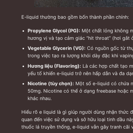
E-liquid thường bao gồm bốn thành phần chính:
Propylene Glycol (PG):
Một chất lỏng không m
hương vị và tạo cảm giác “hit throat” (hơi gắt 
Vegetable Glycerin (VG):
Có nguồn gốc từ thực
trong việc tạo ra lượng khói dày đặc khi vapin
Hương liệu (Flavoring):
Là các hợp chất tạo mù
yếu tố khiến e-liquid trở nên hấp dẫn và đa dạ
Nicotine (tùy chọn):
Một số e-liquid có chứa n
50mg. Nicotine có thể ở dạng freebase hoặc muố
khác nhau.
Hiểu rõ e liquid là gì giúp người dùng nhận thức 
quan đến việc sử dụng và sở hữu loại tinh dầu nà
thuốc lá truyền thống, e-liquid vẫn gây tranh cã