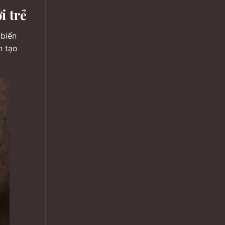
i trẻ
 biến
n tạo