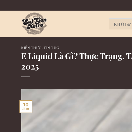
Skip
to
content
KHÓI & 
KIẾN THỨC
,
TIN TỨC
E Liquid Là Gì? Thực Trạng, 
2025
10
Jun