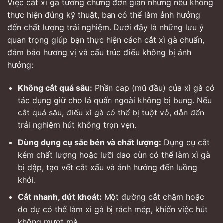
Việc cắt xì gà tưởng chừng đơn giản nhưng nếu không
thực hiện đúng kỹ thuật, bạn có thể làm ảnh hưởng
đến chất lượng trải nghiệm. Dưới đây là những lưu ý
quan trọng giúp bạn thực hiện cách cắt xì gà chuẩn,
đảm bảo hương vị và cấu trúc điếu không bị ảnh
hưởng:
Không cắt quá sâu:
Phần cap (mũ đầu) của xì gà có
tác dụng giữ cho lá quấn ngoài không bị bung. Nếu
cắt quá sâu, điếu xì gà có thể bị tuột vỏ, dẫn đến
trải nghiệm hút không trọn vẹn.
Dùng dụng cụ sắc bén và chất lượng:
Dụng cụ cắt
kém chất lượng hoặc lưỡi dao cùn có thể làm xì gà
bị dập, tạo vết cắt xấu và ảnh hưởng đến luồng
khói.
Cắt nhanh, dứt khoát:
Một đường cắt chậm hoặc
do dự có thể làm xì gà bị rách mép, khiến việc hút
không mượt mà.