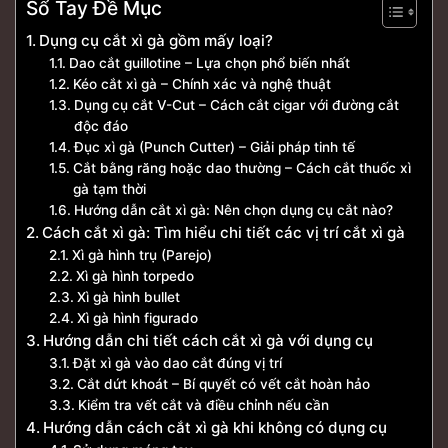
Sổ Tay Đề Mục
Dụng cụ cắt xì gà gồm mấy loại?
Dao cắt guillotine – Lựa chọn phổ biến nhất
Kéo cắt xì gà – Chính xác và nghệ thuật
Dụng cụ cắt V-Cut – Cách cắt cigar với đường cắt
độc đáo
Đục xì gà (Punch Cutter) – Giải pháp tinh tế
Cắt bằng răng hoặc dao thường – Cách cắt thuốc xì
gà tạm thời
Hướng dẫn cắt xì gà: Nên chọn dụng cụ cắt nào?
Cách cắt xì gà: Tìm hiểu chi tiết các vị trí cắt xì gà
Xì gà hình trụ (Parejo)
Xì gà hình torpedo
Xì gà hình bullet
Xì gà hình figurado
Hướng dẫn chi tiết cách cắt xì gà với dụng cụ
Đặt xì gà vào dao cắt đúng vị trí
Cắt dứt khoát – Bí quyết có vết cắt hoàn hảo
Kiểm tra vết cắt và điều chỉnh nếu cần
Hướng dẫn cách cắt xì gà khi không có dụng cụ