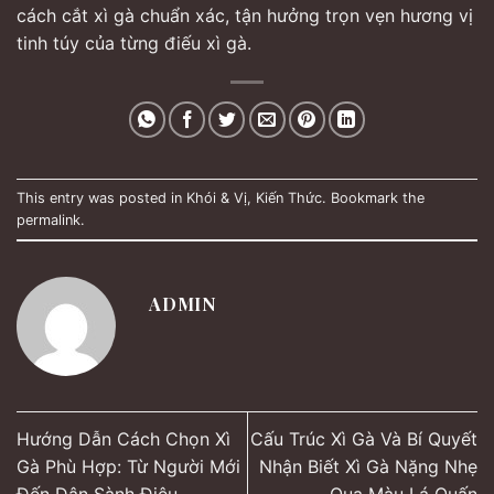
cách cắt xì gà chuẩn xác, tận hưởng trọn vẹn hương vị
tinh túy của từng điếu xì gà.
This entry was posted in
Khói & Vị
,
Kiến Thức
. Bookmark the
permalink
.
ADMIN
Hướng Dẫn Cách Chọn Xì
Cấu Trúc Xì Gà Và Bí Quyết
Gà Phù Hợp: Từ Người Mới
Nhận Biết Xì Gà Nặng Nhẹ
Đến Dân Sành Điệu
Qua Màu Lá Quấn