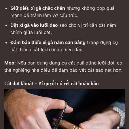
Giữ điếu xì gà chắc chắn
nhưng không bóp quá
mạnh để tránh làm vỡ cấu trúc.
Đặt xì gà vào lưỡi dao
sao cho vị trí cần cắt nằm
chính giữa lưỡi cắt.
Đảm bảo điếu xì gà nằm cân bằng
trong dụng cụ
cắt, tránh cắt lệch hoặc méo đầu.
Mẹo:
Nếu bạn dùng dụng cụ cắt guillotine lưỡi đôi, có
thể nghiêng nhẹ điếu để đảm bảo vết cắt sắc nét hơn.
Cắt dứt khoát – Bí quyết có vết cắt hoàn hảo