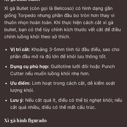
Xì gà Bullet (còn gọi là Belicoso) có hình dạng gần
giống Torpedo nhưng phần đầu bo tròn hơn thay vì
thuôn nhọn hoàn toàn. Khi thực hiện cách cắt xì gà
bullet, bạn có thể tùy chỉnh kích thước vết cắt để điều
chỉnh luồng khói theo sở thích.
Vị trí cắt:
Khoảng 3-5mm tính từ đầu điếu, sao cho
phần đầu mở ra đủ lớn để khói lưu thông tốt.
Dụng cụ phù hợp:
Guillotine lưỡi đôi hoặc Punch
Cutter nếu muốn luồng khói nhẹ hơn.
Ưu điểm:
Linh hoạt trong cách cắt, dễ kiểm soát
lượng khói.
Lưu ý:
Nếu cắt quá ít, điếu có thể bị nghẹt khói; nếu
cắt quá nhiều, điếu có thể mất cấu trúc.
Xì gà hình figurado