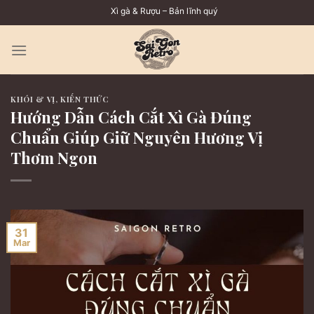
Skip
Xì gà & Rượu – Bản lĩnh quý ông
to
content
KHÓI & VỊ
,
KIẾN THỨC
Hướng Dẫn Cách Cắt Xì Gà Đúng
Chuẩn Giúp Giữ Nguyên Hương Vị
Thơm Ngon
31
Mar